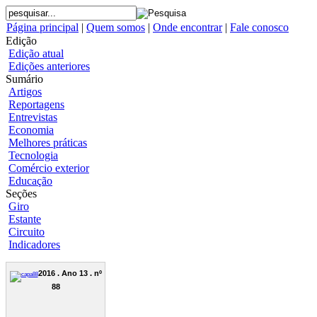
Página principal
|
Quem somos
|
Onde encontrar
|
Fale conosco
Edição
Edição atual
Edições anteriores
Sumário
Artigos
Reportagens
Entrevistas
Economia
Melhores práticas
Tecnologia
Comércio exterior
Educação
Seções
Giro
Estante
Circuito
Indicadores
2016 . Ano 13 . nº
88