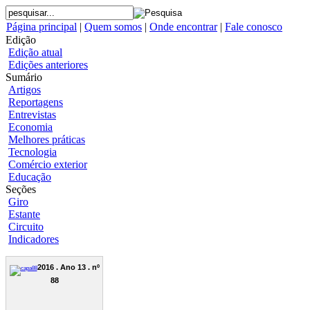
Página principal
|
Quem somos
|
Onde encontrar
|
Fale conosco
Edição
Edição atual
Edições anteriores
Sumário
Artigos
Reportagens
Entrevistas
Economia
Melhores práticas
Tecnologia
Comércio exterior
Educação
Seções
Giro
Estante
Circuito
Indicadores
2016 . Ano 13 . nº
88