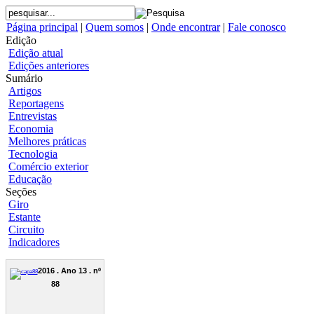
Página principal
|
Quem somos
|
Onde encontrar
|
Fale conosco
Edição
Edição atual
Edições anteriores
Sumário
Artigos
Reportagens
Entrevistas
Economia
Melhores práticas
Tecnologia
Comércio exterior
Educação
Seções
Giro
Estante
Circuito
Indicadores
2016 . Ano 13 . nº
88