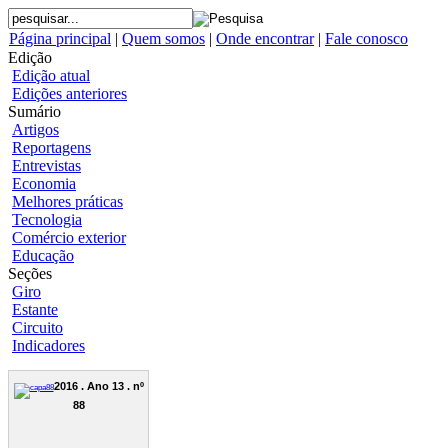
Página principal
|
Quem somos
|
Onde encontrar
|
Fale conosco
Edição
Edição atual
Edições anteriores
Sumário
Artigos
Reportagens
Entrevistas
Economia
Melhores práticas
Tecnologia
Comércio exterior
Educação
Seções
Giro
Estante
Circuito
Indicadores
2016 . Ano 13 . nº
88