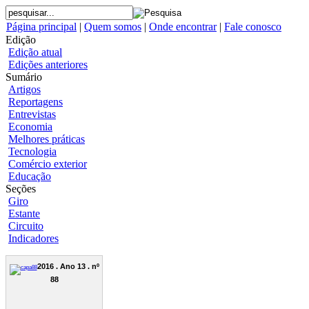
Página principal
|
Quem somos
|
Onde encontrar
|
Fale conosco
Edição
Edição atual
Edições anteriores
Sumário
Artigos
Reportagens
Entrevistas
Economia
Melhores práticas
Tecnologia
Comércio exterior
Educação
Seções
Giro
Estante
Circuito
Indicadores
2016 . Ano 13 . nº
88