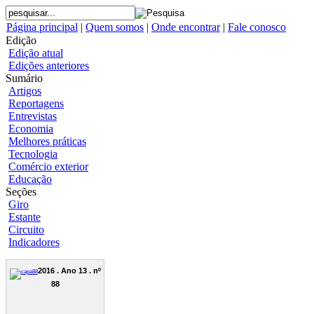
Página principal
|
Quem somos
|
Onde encontrar
|
Fale conosco
Edição
Edição atual
Edições anteriores
Sumário
Artigos
Reportagens
Entrevistas
Economia
Melhores práticas
Tecnologia
Comércio exterior
Educação
Seções
Giro
Estante
Circuito
Indicadores
2016 . Ano 13 . nº
88